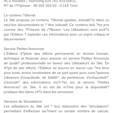
RCS Roubaix / Tourcoing 424 761 419 00011 ;
N? de t?l?phone : 08 203 203 63 - 0.118 ?/mn
Le contenu ?ditorial
Le Site propose un contenu ?ditorial (guides, actualit?s) dans un
seul but documentaire et ? titre indicatif. Ce contenu doit ?tre pris
comme des ?l?ments de r?flexion. Les Utilisateurs sont invit?s
par l'Editeur ? exploiter ces informations avec un esprit critique et
discernement.
Service Petites Annonces
L'Editeur d?ploie des efforts permanents en termes humain,
technique et financier pour assurer un service Petites Annonces
de qualit? professionnelle en faveur des Utilisateurs du Site. En
d?pit de ses efforts, l'Editeur ne pourra en aucun cas ?tre tenu
pour toute erreur involontaire de sa part ayant pour cons?quence
l'absence d'exactitude, de fiabilit?, de pertinence, d'exhaustivit?,
d'actualit? des informations ins?r?es sur le service "Petites
Annonces" du Site. Il en est de m?me pour la disponibilit?
juridique des biens cit?s dans les annonces.
Services de Simulations
Les utilisateurs du Site ont ? leur disposition des "simulateurs"
permettant d'effectuer ais?ment un certain nombre de calculs.