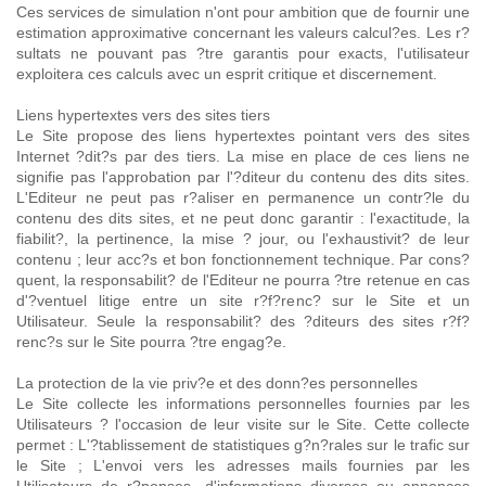
Ces services de simulation n'ont pour ambition que de fournir une
estimation approximative concernant les valeurs calcul?es. Les r?
sultats ne pouvant pas ?tre garantis pour exacts, l'utilisateur
exploitera ces calculs avec un esprit critique et discernement.
Liens hypertextes vers des sites tiers
Le Site propose des liens hypertextes pointant vers des sites
Internet ?dit?s par des tiers. La mise en place de ces liens ne
signifie pas l'approbation par l'?diteur du contenu des dits sites.
L'Editeur ne peut pas r?aliser en permanence un contr?le du
contenu des dits sites, et ne peut donc garantir : l'exactitude, la
fiabilit?, la pertinence, la mise ? jour, ou l'exhaustivit? de leur
contenu ; leur acc?s et bon fonctionnement technique. Par cons?
quent, la responsabilit? de l'Editeur ne pourra ?tre retenue en cas
d'?ventuel litige entre un site r?f?renc? sur le Site et un
Utilisateur. Seule la responsabilit? des ?diteurs des sites r?f?
renc?s sur le Site pourra ?tre engag?e.
La protection de la vie priv?e et des donn?es personnelles
Le Site collecte les informations personnelles fournies par les
Utilisateurs ? l'occasion de leur visite sur le Site. Cette collecte
permet : L'?tablissement de statistiques g?n?rales sur le trafic sur
le Site ; L'envoi vers les adresses mails fournies par les
Utilisateurs de r?ponses, d'informations diverses ou annonces