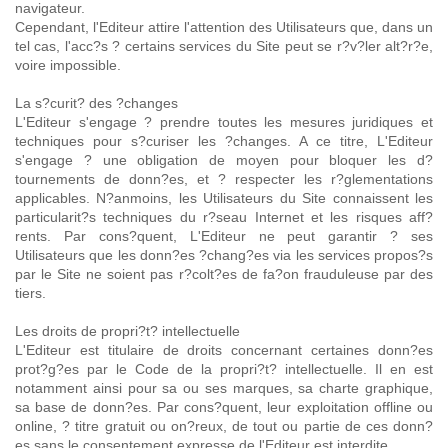
navigateur.
Cependant, l'Editeur attire l'attention des Utilisateurs que, dans un
tel cas, l'acc?s ? certains services du Site peut se r?v?ler alt?r?e,
voire impossible.
La s?curit? des ?changes
L'Editeur s'engage ? prendre toutes les mesures juridiques et
techniques pour s?curiser les ?changes. A ce titre, L'Editeur
s'engage ? une obligation de moyen pour bloquer les d?
tournements de donn?es, et ? respecter les r?glementations
applicables. N?anmoins, les Utilisateurs du Site connaissent les
particularit?s techniques du r?seau Internet et les risques aff?
rents. Par cons?quent, L'Editeur ne peut garantir ? ses
Utilisateurs que les donn?es ?chang?es via les services propos?s
par le Site ne soient pas r?colt?es de fa?on frauduleuse par des
tiers.
Les droits de propri?t? intellectuelle
L'Editeur est titulaire de droits concernant certaines donn?es
prot?g?es par le Code de la propri?t? intellectuelle. Il en est
notamment ainsi pour sa ou ses marques, sa charte graphique,
sa base de donn?es. Par cons?quent, leur exploitation offline ou
online, ? titre gratuit ou on?reux, de tout ou partie de ces donn?
es sans le consentement expresse de l'Editeur est interdite.