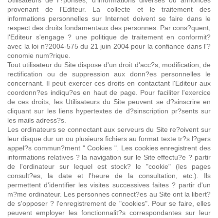
provenant de l'Editeur. La collecte et le traitement des
informations personnelles sur Internet doivent se faire dans le
respect des droits fondamentaux des personnes. Par cons?quent,
l'Editeur s'engage ? une politique de traitement en conformit?
avec la loi n?2004-575 du 21 juin 2004 pour la confiance dans l'?
conomie num?rique.
Tout utilisateur du Site dispose d'un droit d'acc?s, modification, de
rectification ou de suppression aux donn?es personnelles le
concernant. Il peut exercer ces droits en contactant l'Editeur aux
coordonn?es indiqu?es en haut de page. Pour faciliter l'exercice
de ces droits, les Utilisateurs du Site peuvent se d?sinscrire en
cliquant sur les liens hypertextes de d?sinscription pr?sents sur
les mails adress?s.
Les ordinateurs se connectant aux serveurs du Site re?oivent sur
leur disque dur un ou plusieurs fichiers au format texte tr?s l?gers
appel?s commun?ment " Cookies ". Les cookies enregistrent des
informations relatives ? la navigation sur le Site effectu?e ? partir
de l'ordinateur sur lequel est stock? le "cookie" (les pages
consult?es, la date et l'heure de la consultation, etc.). Ils
permettent d'identifier les visites successives faites ? partir d'un
m?me ordinateur. Les personnes connect?es au Site ont la libert?
de s'opposer ? l'enregistrement de "cookies". Pour se faire, elles
peuvent employer les fonctionnalit?s correspondantes sur leur