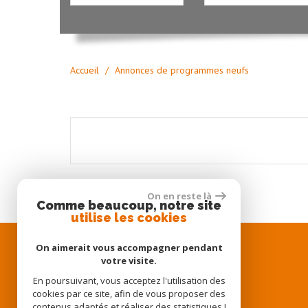
Accueil
Annonces de programmes neufs
On en reste là
Comme beaucoup, notre site
utilise les cookies
32 grand rue
On aimerait vous accompagner pendant
30230 Bouillargues
votre visite.
TEL: 04 66 63 45 84
En poursuivant, vous acceptez l'utilisation des
Email:
conseiller1@investimmogard.fr
cookies par ce site, afin de vous proposer des
contenus adaptés et réaliser des statistiques !