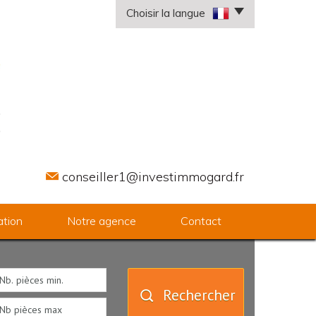
Choisir la langue
conseiller1@investimmogard.fr
ation
Notre agence
Contact
Rechercher