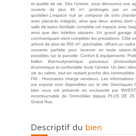
et qualité de vie. Dès l’entrée, vous découvrez une a
ouverte de plus 46 m², prolongée par un cell
quotidien.L’espace nuit se compose de trois chamb
avec placards intégrés, ainsi que deux autres dont 
salle de bains familiale complète cet espace avec ba
ainsi que des toilettes séparés. Un grand garage 
communiquant vient compléter les prestations. Côté ext
arboré de plus de 850 m², piscinable, offrant un cadre
couverte parfaite pour recevoir en toute saison.A
possibles sur la parcelle. Confort & équipements :Poêle
ballon thermodynamique, panneaux photovolt
économique et confortable toute l’année. Un bien idéal
vie au calme, tout en restant proche des commodités.
FAI - Honoraires charge vendeurs. Les informations 
est exposé sont disponibles sur le site Géorisques h
bien vous est présenté en exclusivité par INVES
incontournable de l'immobilier depuis PLUS DE
Grand Rue.
descriptif du
bien