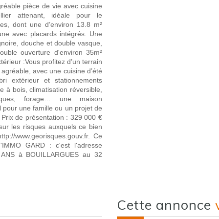
gréable pièce de vie avec cuisine
ier attenant, idéale pour le
res, dont une d’environ 13.8 m²
une avec placards intégrés. Une
ignoire, douche et double vasque,
double ouverture d'environ 35m²
érieur :Vous profitez d’un terrain
 agréable, avec une cuisine d’été
bri extérieur et stationnements
 à bois, climatisation réversible,
aïques, forage… une maison
 pour une famille ou un projet de
 Prix de présentation : 329 000 €
sur les risques auxquels ce bien
ttp://www.georisques.gouv.fr. Ce
T'IMMO GARD : c'est l'adresse
 25 ANS à BOUILLARGUES au 32
cette annonce