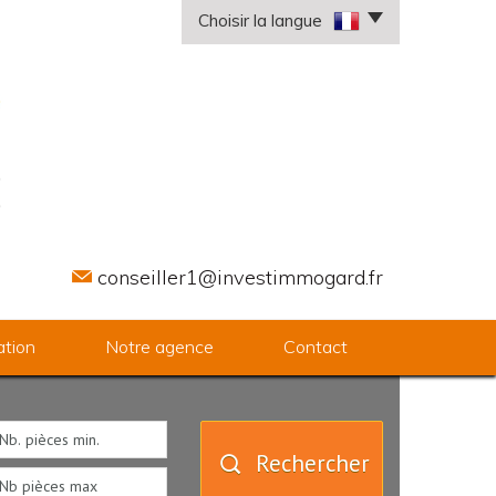
Choisir la langue
conseiller1@investimmogard.fr
ation
Notre agence
Contact
Rechercher