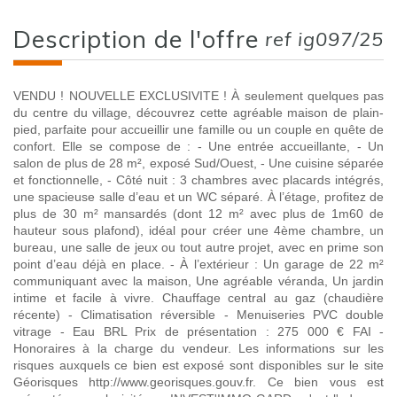
description de l'offre
ref ig097/25
VENDU ! NOUVELLE EXCLUSIVITE ! À seulement quelques pas
du centre du village, découvrez cette agréable maison de plain-
pied, parfaite pour accueillir une famille ou un couple en quête de
confort. Elle se compose de : - Une entrée accueillante, - Un
salon de plus de 28 m², exposé Sud/Ouest, - Une cuisine séparée
et fonctionnelle, - Côté nuit : 3 chambres avec placards intégrés,
une spacieuse salle d’eau et un WC séparé. À l’étage, profitez de
plus de 30 m² mansardés (dont 12 m² avec plus de 1m60 de
hauteur sous plafond), idéal pour créer une 4ème chambre, un
bureau, une salle de jeux ou tout autre projet, avec en prime son
point d’eau déjà en place. - À l’extérieur : Un garage de 22 m²
communiquant avec la maison, Une agréable véranda, Un jardin
intime et facile à vivre. Chauffage central au gaz (chaudière
récente) - Climatisation réversible - Menuiseries PVC double
vitrage - Eau BRL Prix de présentation : 275 000 € FAI -
Honoraires à la charge du vendeur. Les informations sur les
risques auxquels ce bien est exposé sont disponibles sur le site
Géorisques http://www.georisques.gouv.fr. Ce bien vous est